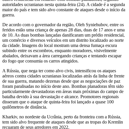
autoridades ucranianas nesta quinta-feira (24). A cidade é a segunda
maior do país e tem sido alvo constante de ataques desde o início da
guerra.
De acordo com o governador da região, Oleh Syniehubov, entre os
feridos estão uma criança de apenas 28 dias, duas de 17 anos e uma
de 10. As duas bombas lançadas danificaram um prédio residencial,
um comércio e diversos veículos em um distrito localizado ao norte
da cidade. Imagens do local mostram uma densa fumaça escura
subindo entre os escombros, enquanto moradores, visivelmente
abalados, deixavam a área carregando crianças e tentando escapar
do fogo que consumia os carros atingidos.
A Rússia, que nega ter como alvo civis, intensificou os ataques
aéreos contra cidades ucranianas localizadas atrás da linha de frente
de sua guerra, matando dezenas desde que as negociações de paz
foram paralisadas no início deste ano. Bombas planadoras têm sido
particularmente devastadoras em áreas mais próximas do campo de
batalha devido à sua devastação e alcance. Promotores regionais
disseram que o ataque de quinta-feira foi lançado a quase 100
quilômetros de distância.
Kharkiv, no nordeste da Ucrânia, perto da fronteira com a Rússia,
tem sido alvo frequente de ataques desde que as tropas do Kremlin
recuaram de seus arredores em 2022.