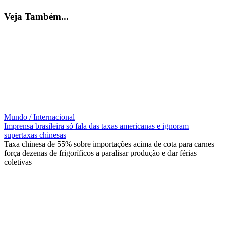
Veja Também...
Mundo / Internacional
Imprensa brasileira só fala das taxas americanas e ignoram
supertaxas chinesas
Taxa chinesa de 55% sobre importações acima de cota para carnes
força dezenas de frigoríficos a paralisar produção e dar férias
coletivas