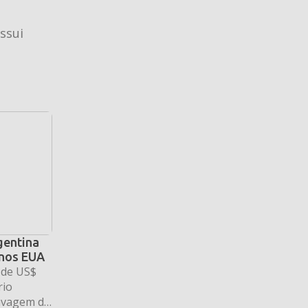
ssui
gentina
 nos EUA
 de US$
rio
avagem de