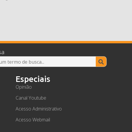
sa
Search
for:
Especiais
Opinião
Canal Youtube
Acesso Administrativo
Acesso Webmail