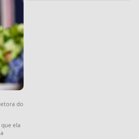
retora do
 que ela
ta