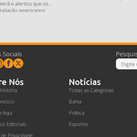
eerã e alertou que os
dinheiro ou fraude
taliação americanos
 piores” caso o Irã insista
barcações no Estreito de
das rotas marítimas mais
 comércio global de
ronunciamento foi feito
 Sociais
Pesqui
re Nós
Notícias
História
Todas as Categorias
onosco
Bahia
e Aqui
Política
ios Editoriais
Esportes
a de Privacidade