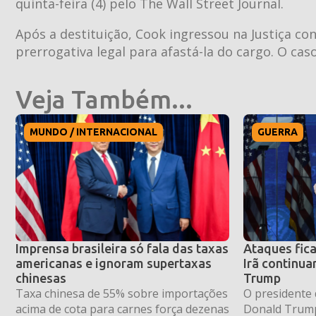
quinta-feira (4) pelo The Wall Street Journal.
Após a destituição, Cook ingressou na Justiça 
prerrogativa legal para afastá-la do cargo. O ca
Veja Também...
MUNDO / INTERNACIONAL
GUERRA
Imprensa brasileira só fala das taxas
Ataques fica
americanas e ignoram supertaxas
Irã continua
chinesas
Trump
Taxa chinesa de 55% sobre importações
O presidente 
acima de cota para carnes força dezenas
Donald Trump