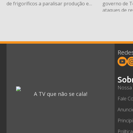
de frigoríficos a paralisar produção e
governo de T
dar férias coletivas
ataques de re
“ficarão muito
em alvejar em
Ormuz — uma 
vitais para o
petróleo. O p
nesta […]
Redes
Sob
Nossa 
A TV que não se cala!
Fale C
Anunci
Princíp
Polític