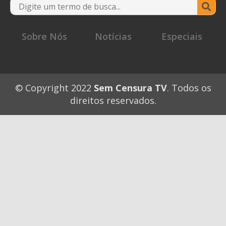
Se
for
Sobre Nós
Notícias
Especiais
© Copyright 2022
Sem Censura TV
. Todos os
direitos reservados.