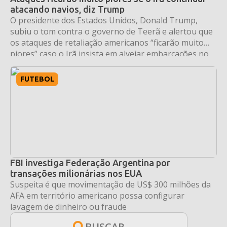
atacando navios, diz Trump
O presidente dos Estados Unidos, Donald Trump,
subiu o tom contra o governo de Teerã e alertou que
os ataques de retaliação americanos “ficarão muito
piores” caso o Irã insista em alvejar embarcações no
Estreito de Ormuz — uma das rotas marítimas mais
vitais para o comércio global de petróleo. O
FUTEBOL
pronunciamento foi feito nesta […]
FBI investiga Federação Argentina por
transações milionárias nos EUA
Suspeita é que movimentação de US$ 300 milhões da
AFA em território americano possa configurar
lavagem de dinheiro ou fraude
BUSCAR