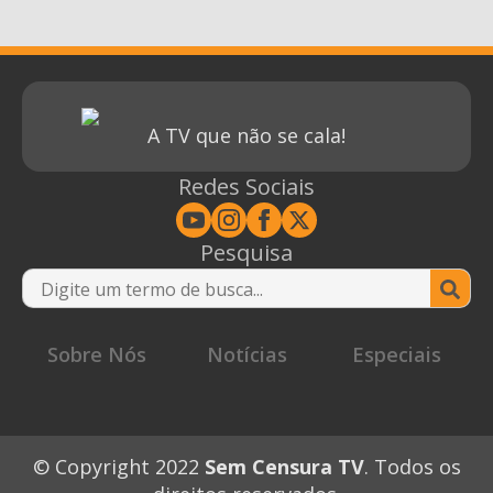
A TV que não se cala!
Redes Sociais
Pesquisa
Se
for
Sobre Nós
Notícias
Especiais
© Copyright 2022
Sem Censura TV
. Todos os