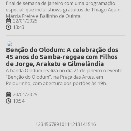
final de semana de janeiro com uma programação
especial, que inclui shows gratuitos de Thiago Aquino,
Márcia Freire e Bailinho de Quinta.
22/01/2025
13:43
Benção do Olodum: A celebração dos
45 anos do Samba-reggae com Filhos
de Jorge, Araketu e Gilmelândia
A banda Olodum realiza no dia 21 de janeiro o evento
“Benção do Olodum”, na Praça das Artes, em
Pelourinho, com abertura dos portões às 19h.
20/01/2025
10:54
1
2
3
4
5
6
7
8
9
10
11
12
13
14
15
16