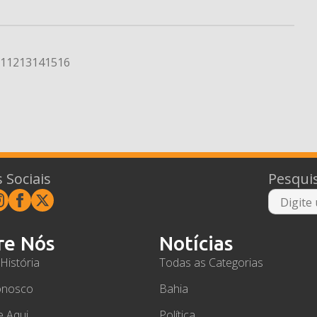
1
12
13
14
15
16
 Sociais
Pesqui
re Nós
Notícias
História
Todas as Categorias
onosco
Bahia
e Aqui
Política