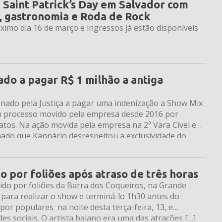
a Saint Patrick’s Day em Salvador com
l, gastronomia e Roda de Rock
imo dia 16 de março e ingressos já estão disponíveis
do a pagar R$ 1 milhão a antiga
enado pela Justiça a pagar uma indenização a Show Mix
 processo movido pela empresa desde 2016 por
atos. Na ação movida pela empresa na 2ª Vara Cível e
mado que Kannário desrespeitou a exclusividade do
o por foliões após atraso de três horas
ido por foliões da Barra dos Coqueiros, na Grande
 para realizar o show e terminá-lo 1h30 antes do
por populares na noite desta terça-feira, 13, e
s sociais. O artista baiano era uma das atrações […]