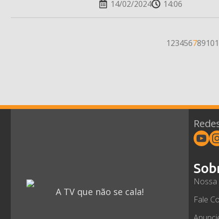
14/02/2024
14:06
1
2
3
4
5
6
7
8
9
10
1
Redes
Sob
Nossa 
A TV que não se cala!
Fale C
Anunci