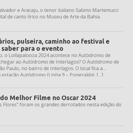
vador e Aracaju, o tenor italiano Sabino Martemucci
ital de canto lírico no Museu de Arte da Bahia.
ios, pulseira, caminho ao festival e
 saber para o evento
rço, o Lollapalooza 2024 acontece no Autódromo de
 chegar ao Autódromo de Interlagos? O Autódromo de
ão Paulo, no bairro de Interlagos. O local fica a
estação Autódromo (Linha 9 – Esmeralda). […]
do Melhor Filme no Oscar 2024
as Flores” foram os grandes derrotados nesta edição do