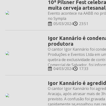
10ª Pilsner Fest celebr
muita cerveja artesana
Evento acontece na AABB no próx
no Sympla
05/03/2024
23:51
Igor Kannário é condena
produtora
O cantor Igor Kannário foi cond
Produções e Eventos Ltda em um
quebra de exclusividade de contr
Comercial de Salvador, foi infor
04/03/2024
17:33
contrato […]
Igor Kannário é agredid
O cantor Igor Kannário foi agred
Aracaju, após atrasar mais de 3h
previsto. A confusão foi gravada 
rapidamente se espalhou nas rede