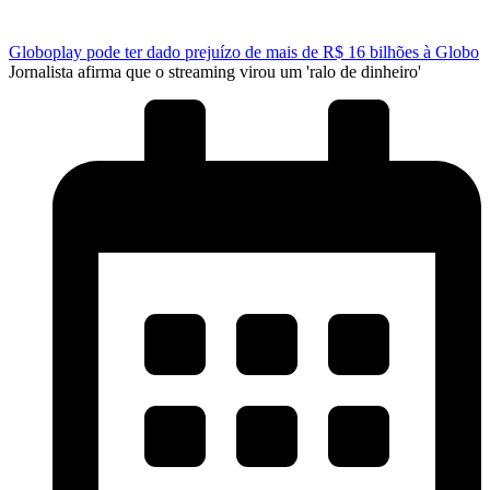
Globoplay pode ter dado prejuízo de mais de R$ 16 bilhões à Globo
Jornalista afirma que o streaming virou um 'ralo de dinheiro'