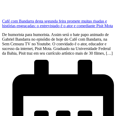
Café com Bandarra desta segunda feira promete muitas risadas e
histórias engraçadas: o entrevistado é o ator e comediante Pisit Mota
De humorista para humorista. Assim será o bate papo animado de
Gabriel Bandarra no episódio de hoje do Café com Bandarra, na
Sem Censura TV no Youtube. O convidado é o ator, educador e
sucesso da internet, Pisit Mota. Graduado na Universidade Federal
da Bahia, Pisit traz em seu currículo artístico mais de 30 filmes, […]