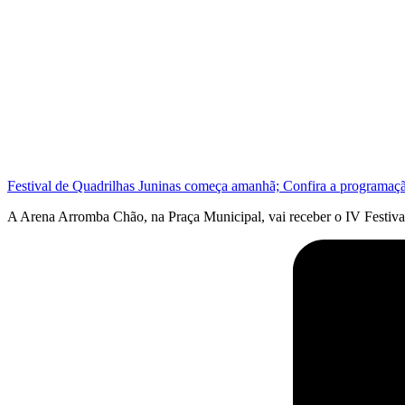
Festival de Quadrilhas Juninas começa amanhã; Confira a programaç
A Arena Arromba Chão, na Praça Municipal, vai receber o IV Festival d