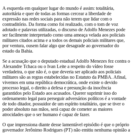
A esquerda em qualquer lugar do mundo é assim: totalitária,
autoritária e quer de todas as formas cercear a liberdade de
expressão nas redes sociais para não terem que lidar com o
contraditório. Da forma como foi realizado, com o tom de voz
adotado e palavras utilizadas, o discurso de Adolfo Menezes pode
ser facilmente interpretado como uma ameaça velada aos policiais
militares citados acima e a todos os demais policiais militares que,
por ventura, ousem falar algo que desagrade ao governador do
estado da Bahia.
Se a acusação que o deputado estadual Adolfo Menezes fez contra o
Alexandre Tchaca ou o Ivan Leite a respeito do vídeo fosse
verdadeira, o que não é, o que deveria ser aplicado aos policiais
militares são as regras estabelecidas no Estatuto da PMBA. Afinal,
vivemos em uma república democrática, onde existe o devido
processo legal, o direito a defesa e presunção da inocência
garantidos pelo Estado aos acusados. Querer suprimir isso do
ordenamento legal para perseguir adversários políticos é a vontade
de todo ditador, possuidor de um espírito totalitário, que se tiver o
poder absoluto nas mãos, será capaz de cometer as maiores
atrocidades que o ser humano é capaz de fazer.
O que impressiona diante desse lamentável episódio é que o próprio
governador Jerônimo Rodrigues (PT) não emitiu nenhuma opinião a