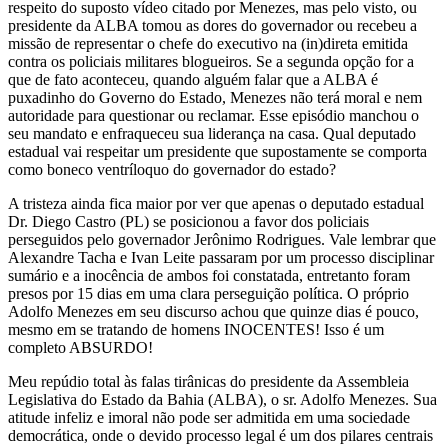
respeito do suposto vídeo citado por Menezes, mas pelo visto, ou
presidente da ALBA tomou as dores do governador ou recebeu a
missão de representar o chefe do executivo na (in)direta emitida
contra os policiais militares blogueiros. Se a segunda opção for a
que de fato aconteceu, quando alguém falar que a ALBA é
puxadinho do Governo do Estado, Menezes não terá moral e nem
autoridade para questionar ou reclamar. Esse episódio manchou o
seu mandato e enfraqueceu sua liderança na casa. Qual deputado
estadual vai respeitar um presidente que supostamente se comporta
como boneco ventríloquo do governador do estado?
A tristeza ainda fica maior por ver que apenas o deputado estadual
Dr. Diego Castro (PL) se posicionou a favor dos policiais
perseguidos pelo governador Jerônimo Rodrigues. Vale lembrar que
Alexandre Tacha e Ivan Leite passaram por um processo disciplinar
sumário e a inocência de ambos foi constatada, entretanto foram
presos por 15 dias em uma clara perseguição política. O próprio
Adolfo Menezes em seu discurso achou que quinze dias é pouco,
mesmo em se tratando de homens INOCENTES! Isso é um
completo ABSURDO!
Meu repúdio total às falas tirânicas do presidente da Assembleia
Legislativa do Estado da Bahia (ALBA), o sr. Adolfo Menezes. Sua
atitude infeliz e imoral não pode ser admitida em uma sociedade
democrática, onde o devido processo legal é um dos pilares centrais