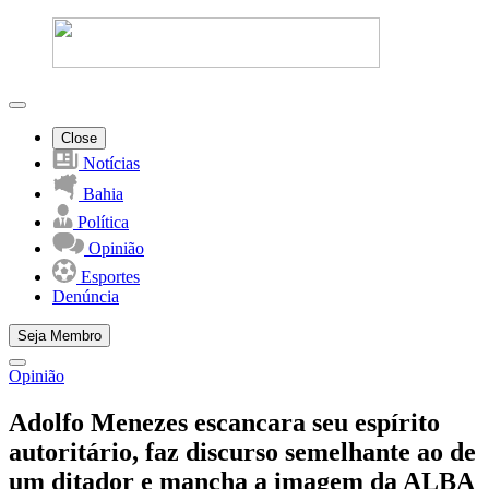
Close
Notícias
Bahia
Política
Opinião
Esportes
Denúncia
Seja Membro
Opinião
Adolfo Menezes escancara seu espírito
autoritário, faz discurso semelhante ao de
um ditador e mancha a imagem da ALBA