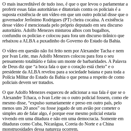
O mais inacreditável de tudo isso, é que o que levou o parlamentar a
proferir essas falas autoritárias e ditatoriais contra os policiais é a
suposta existência de um vídeo em que um outro policial disse que o
governador Jerônimo Rodrigues (PT) cheira cocaína. A existência
desse vídeo é mencionada pelo próprio deputado em seu discurso
autoritário. Adolfo Menezes misturou alhos com bugalhos,
confundiu os policias e colocou para fora um discurso tirânico que
rebaixou a ALBA a puxadinho do Governo do Estado da Bahia.
O vídeo em questão não foi feito nem por Alexandre Tacha e nem
por Ivan Leite, mas Adolfo Menezes colocou para fora o seu
pensamento totalitário e falou um monte de barbaridades. A Palavra
de Deus diz que “a boca fala o que o coração está cheio” e o
presidente da ALBA revelou para a sociedade baiana e para toda a
Polícia Militar do Estado da Bahia o que pensa a respeito de como
policiais devem ser tratados.
O que Adolfo Menezes esqueceu de adicionar a sua fala é que se o
Alexandre Tchaca, o Ivan Leite ou o outro policial fossem, como ele
mesmo disse, “expulso sumariamente e preso em outro país, pelo
menos uns 20 anos” ou fosse jogado de um avião por cometer o
simples ato de falar algo, é porque esse mesmo policial estaria
vivendo em uma ditadura e não em uma democracia. Somente em
ditaduras como Cuba, Nicarágua, Coreia do Norte e a China
monstruosidades dessa natureza ocorrem.