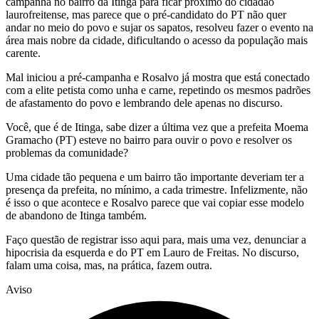
campanha no bairro da Itinga para ficar próximo do cidadão
laurofreitense, mas parece que o pré-candidato do PT não quer
andar no meio do povo e sujar os sapatos, resolveu fazer o evento na
área mais nobre da cidade, dificultando o acesso da população mais
carente.
Mal iniciou a pré-campanha e Rosalvo já mostra que está conectado
com a elite petista como unha e carne, repetindo os mesmos padrões
de afastamento do povo e lembrando dele apenas no discurso.
Você, que é de Itinga, sabe dizer a última vez que a prefeita Moema
Gramacho (PT) esteve no bairro para ouvir o povo e resolver os
problemas da comunidade?
Uma cidade tão pequena e um bairro tão importante deveriam ter a
presença da prefeita, no mínimo, a cada trimestre. Infelizmente, não
é isso o que acontece e Rosalvo parece que vai copiar esse modelo
de abandono de Itinga também.
Faço questão de registrar isso aqui para, mais uma vez, denunciar a
hipocrisia da esquerda e do PT em Lauro de Freitas. No discurso,
falam uma coisa, mas, na prática, fazem outra.
Aviso