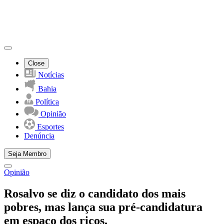
Close
Notícias
Bahia
Política
Opinião
Esportes
Denúncia
Seja Membro
Opinião
Rosalvo se diz o candidato dos mais
pobres, mas lança sua pré-candidatura
em espaço dos ricos.