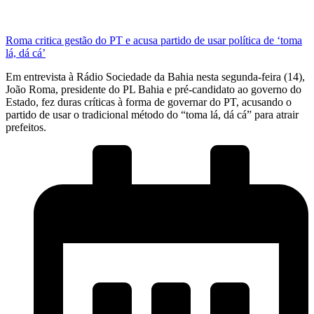
Roma critica gestão do PT e acusa partido de usar política de ‘toma
lá, dá cá’
Em entrevista à Rádio Sociedade da Bahia nesta segunda-feira (14),
João Roma, presidente do PL Bahia e pré-candidato ao governo do
Estado, fez duras críticas à forma de governar do PT, acusando o
partido de usar o tradicional método do “toma lá, dá cá” para atrair
prefeitos.